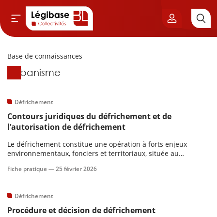
Base de connaissances
Aller au contenu principal
Base de connaissances
Urbanisme
vil & Cimetières
ns & Élu local
Défrichement
Contours juridiques du défrichement et de
& Finances locales
l'autorisation de défrichement
Le défrichement constitue une opération à forts enjeux
de publique
environnementaux, fonciers et territoriaux, située au
croisement du droit forestier et du droit de l’urbanisme.
Fiche pratique —
25 février 2026
sme
Défrichement
itoriales
Procédure et décision de défrichement