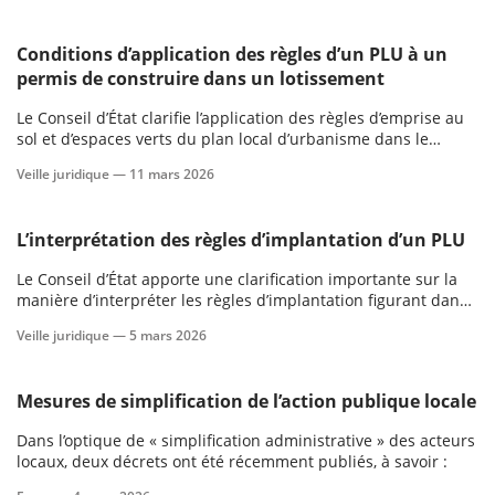
autorisation d’urbanisme existante.
Conditions d’application des règles d’un PLU à un
permis de construire dans un lotissement
Le Conseil d’État clarifie l’application des règles d’emprise au
sol et d’espaces verts du plan local d’urbanisme dans le
contexte d’un lotissement : ces règles ne peuvent être
Veille juridique —
11 mars 2026
appréciées à l’échelle d’un permis de construire si le
L’interprétation des règles d’implantation d’un PLU
Le Conseil d’État apporte une clarification importante sur la
manière d’interpréter les règles d’implantation figurant dans
un plan local d’urbanisme.
Veille juridique —
5 mars 2026
Mesures de simplification de l’action publique locale
Dans l’optique de « simplification administrative » des acteurs
locaux, deux décrets ont été récemment publiés, à savoir :