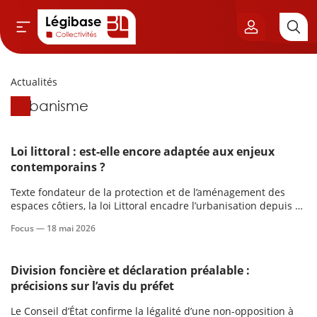
Actualités
Aller au contenu principal
Actualités
Urbanisme
vil & Cimetières
ns & Élu local
Loi littoral : est-elle encore adaptée aux enjeux
contemporains ?
& Finances locales
Texte fondateur de la protection et de l’aménagement des
espaces côtiers, la loi Littoral encadre l’urbanisation depuis 40
de publique
ans afin de préserver des territoires particulièrement
Focus —
18 mai 2026
attractifs et vulnérables.
sme
Division foncière et déclaration préalable :
précisions sur l’avis du préfet
itoriales
Le Conseil d’État confirme la légalité d’une non-opposition à