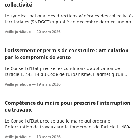
collectivité
Le syndicat national des directions générales des collectivités
territoriales (SNDGCT) a publié en décembre dernier une note
de réflexion sur le déploiement de l’intelligence artificielle (IA)
Veille juridique —
20 mars 2026
dans les collectivités locales.
Lotissement et permis de construire : articulation
par le compromis de vente
Le Conseil d’État précise les conditions d’application de
l’article L. 442-14 du Code de l’urbanisme. Il admet qu’un
simple compromis de vente peut suffire à caractériser la
Veille juridique —
19 mars 2026
réalisation d’une division foncière et ainsi permettre au projet
de bénéficier du régime protecteur du lotissement.
Compétence du maire pour prescrire l’interruption
de travaux
Le Conseil d’État précise que le maire qui ordonne
l’interruption de travaux sur le fondement de l’article L. 480-2
du Code de l’urbanisme n’est pas en situation de compétence
Veille juridique —
13 mars 2026
liée lorsqu’il doit apprécier la conformité des travaux à une