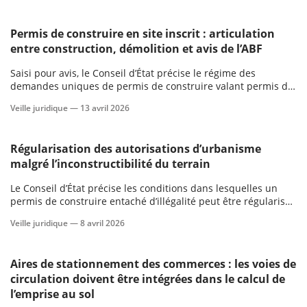
prescription acquisitive à Mayotte.
Permis de construire en site inscrit : articulation
entre construction, démolition et avis de l’ABF
Saisi pour avis, le Conseil d’État précise le régime des
demandes uniques de permis de construire valant permis de
démolir en site inscrit.
Veille juridique —
13 avril 2026
Régularisation des autorisations d’urbanisme
malgré l’inconstructibilité du terrain
Le Conseil d’État précise les conditions dans lesquelles un
permis de construire entaché d’illégalité peut être régularisé,
y compris lorsque le terrain d’assiette est devenu
Veille juridique —
8 avril 2026
inconstructible postérieurement à sa délivrance.
Aires de stationnement des commerces : les voies de
circulation doivent être intégrées dans le calcul de
l’emprise au sol