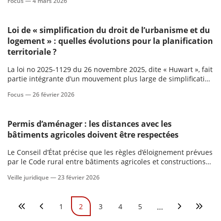
Focus —
4 mars 2026
Loi de « simplification du droit de l’urbanisme et du
logement » : quelles évolutions pour la planification
territoriale ?
La loi no 2025-1129 du 26 novembre 2025, dite « Huwart », fait
partie intégrante d’un mouvement plus large de simplification
administrative au bénéfice des collectivités.
Focus —
26 février 2026
Permis d’aménager : les distances avec les
bâtiments agricoles doivent être respectées
Le Conseil d’État précise que les règles d’éloignement prévues
par le Code rural entre bâtiments agricoles et constructions
non agricoles s’imposent également aux permis d’aménager
Veille juridique —
23 février 2026
comportant des constructions.
Pagination
…
1
2
3
4
5
Première page
Page précédente
Page
Page courante
Page
Page
Page
Page suivan
Derniè