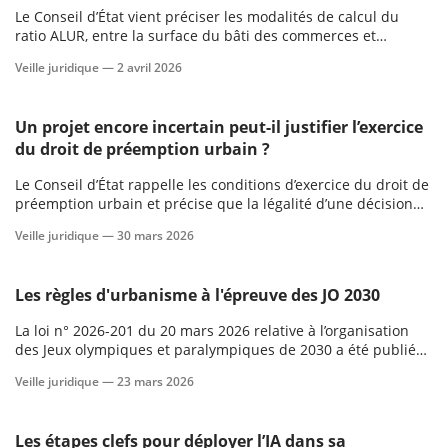
Le Conseil d’État vient préciser les modalités de calcul du
ratio ALUR, entre la surface du bâti des commerces et
l’emprise au sol des aires de stationnement des commerces.
Veille juridique —
2 avril 2026
Un projet encore incertain peut-il justifier l’exercice
du droit de préemption urbain ?
Le Conseil d’État rappelle les conditions d’exercice du droit de
préemption urbain et précise que la légalité d’une décision
de préemption s’apprécie à la date à laquelle elle est prise et
Veille juridique —
30 mars 2026
ne dépend pas de la certitude ni du calendrier de réalisation
du projet envisagé.
Les règles d'urbanisme à l'épreuve des JO 2030
La loi n° 2026-201 du 20 mars 2026 relative à l’organisation
des Jeux olympiques et paralympiques de 2030 a été publiée
au Journal officiel du 21 mars 2026.
Veille juridique —
23 mars 2026
Les étapes clefs pour déployer l’IA dans sa