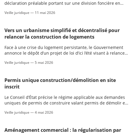
déclaration préalable portant sur une division foncière en
l’absence de document d’urbanisme.
Veille juridique —
11 mai 2026
scientifique
er
Vers un urbanisme simplifié et décentralisé pour
relancer la construction de logements
gratuitement
Face à une crise du logement persistante, le Gouvernement
annonce le dépôt d’un projet de loi d’ici l’été visant à relancer
le logement : production de 2 millions de logements d’ici
Veille juridique —
5 mai 2026
2030, simplification des procédures et rôle accru des acteurs
locaux.
Permis unique construction/démolition en site
inscrit
Le Conseil d’État précise le régime applicable aux demandes
uniques de permis de construire valant permis de démolir en
site inscrit et clarifie la portée de l’avis de l’architecte des
Veille juridique —
4 mai 2026
Bâtiments de France (ABF).
Aménagement commercial : la régularisation par