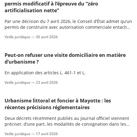
permis modificatif à l’épreuve du “zéro
artificialisation nette”
Par une décision du 7 avril 2026, le Conseil d’État admet qu’un
permis de construire avec autorisation commerciale entaché
d’illégalité peut être régularisé en cours de procédure par un
Veille juridique —
30 avril 2026
permis modificatif qui tire les conséquences d’une évolution
du cadre juridique.
Peut-on refuser une visite domiciliaire en matière
d’urbanisme ?
En application des articles L. 461-1 et L.
Veille juridique —
23 avril 2026
Urbanisme littoral et foncier à Mayotte : les
récentes précisions réglementaires
Deux décrets récemment publiés au Journal officiel viennent
préciser, d’une part, les modalités de consignation dans les
zones exposées au recul du trait de côte et, d’autre part, les
Veille juridique —
17 avril 2026
conditions d’information des occupants dans le cadre de la