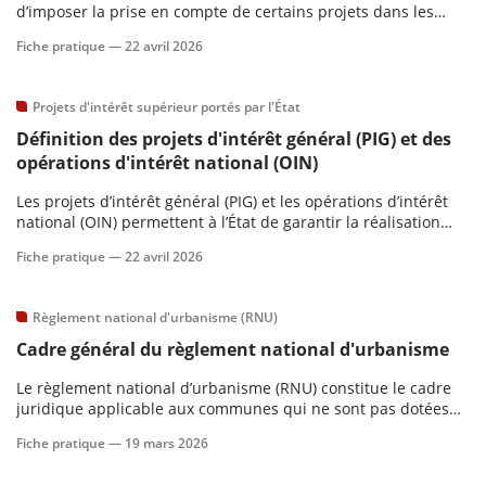
d’imposer la prise en compte de certains projets dans les
documents d’urbanisme. Malgré un cadre juridique succinct,
Fiche pratique —
22 avril 2026
il soulève des enjeux importants relatifs à sa qualification, sa
portée et ses effets.
Projets d'intérêt supérieur portés par l'État
Définition des projets d'intérêt général (PIG) et des
opérations d'intérêt national (OIN)
Les projets d’intérêt général (PIG) et les opérations d’intérêt
national (OIN) permettent à l’État de garantir la réalisation
d’opérations répondant à un intérêt public supérieur.
Fiche pratique —
22 avril 2026
Règlement national d'urbanisme (RNU)
Cadre général du règlement national d'urbanisme
Le règlement national d’urbanisme (RNU) constitue le cadre
juridique applicable aux communes qui ne sont pas dotées
d’un document d’urbanisme local.
Fiche pratique —
19 mars 2026