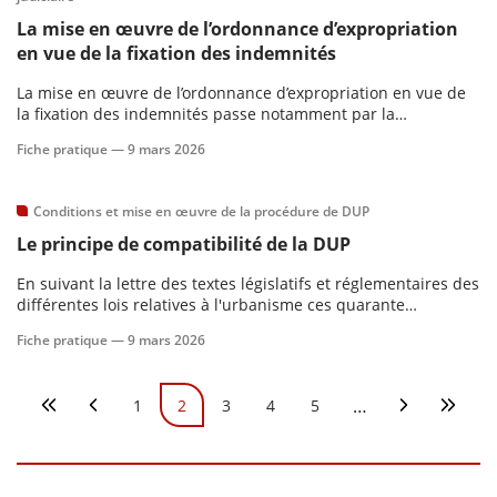
La mise en œuvre de l’ordonnance d’expropriation
en vue de la fixation des indemnités
La mise en œuvre de l’ordonnance d’expropriation en vue de
la fixation des indemnités passe notamment par la
notification de l’ordonnance et la publicité collective ainsi que
Fiche pratique —
9 mars 2026
de celle des offres par l'expropriant qui comporte la rédaction
des mémoires et la saisine du juge de l’expropriation à dé
Conditions et mise en œuvre de la procédure de DUP
Le principe de compatibilité de la DUP
En suivant la lettre des textes législatifs et réglementaires des
différentes lois relatives à l'urbanisme ces quarante
dernières années, la cohérence et l'harmonisation des
Fiche pratique —
9 mars 2026
espaces ont été placées au cœur des opérations et sont
devenues au fil du temps opposables tandis que d'autres ont
évolué v
Pagination
…
1
2
3
4
5
Première page
Page précédente
Page
Page courante
Page
Page
Page
Page suivan
Derniè