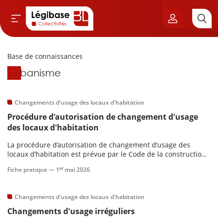
Base de connaissances
Aller au contenu principal
Base de connaissances
Urbanisme
vil & Cimetières
ns & Élu local
Changements d'usage des locaux d'habitation
Procédure d'autorisation de changement d'usage
& Finances locales
des locaux d'habitation
La procédure d’autorisation de changement d’usage des
de publique
locaux d’habitation est prévue par le Code de la construction
et de l’habitation.
er
Fiche pratique —
1
mai 2026
sme
Changements d'usage des locaux d'habitation
itoriales
Changements d'usage irréguliers