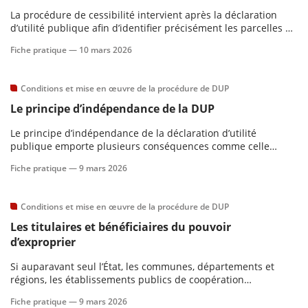
La procédure de cessibilité intervient après la déclaration
d’utilité publique afin d’identifier précisément les parcelles à
exproprier et leurs propriétaires, en vue de préparer le
Fiche pratique —
10 mars 2026
transfert de propriété.
Conditions et mise en œuvre de la procédure de DUP
Le principe d’indépendance de la DUP
Le principe d’indépendance de la déclaration d’utilité
publique emporte plusieurs conséquences comme celle
qu’un moyen tiré de l’irrégularité de la procédure
Fiche pratique —
9 mars 2026
d’aménagement serait inopérant au soutien d’un recours
contre l’arrêté déclarant l’utilité publique.
Conditions et mise en œuvre de la procédure de DUP
Les titulaires et bénéficiaires du pouvoir
d’exproprier
Si auparavant seul l’État, les communes, départements et
régions, les établissements publics de coopération
intercommunale : communautés urbaines, districts et
Fiche pratique —
9 mars 2026
syndicats de communes, ainsi que les syndicats mixtes, les