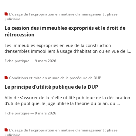
établissements publics d’aménagement tels que les
établissements publics
L'usage de l'expropriation en matière d'aménagement : phase
judiciaire
La cession des immeubles expropriés et le droit de
rétrocession
Les immeubles expropriés en vue de la construction
d’ensembles immobiliers à usage d’habitation ou en vue de la
création de lotissements destinés à l’habitation ou à
Fiche pratique —
9 mars 2026
l’industrie, ceux exproprié en vue de l’aménagement
progressif ou d’opérations dans les zones d’aménagement
concerté, ou encore ceu
Conditions et mise en œuvre de la procédure de DUP
Le principe d’utilité publique de la DUP
Afin de s’assurer de la réelle utilité publique de la déclaration
d’utilité publique, le juge utilise la théorie du bilan, qui
consiste à comparer si les coûts financiers et éventuellement
Fiche pratique —
9 mars 2026
les inconvénients d’ordre social ou l’atteinte à d’autres intérêts
publics qu’elle comporte, ne sont pas exc
L'usage de l'expropriation en matière d'aménagement : phase
judiciaire