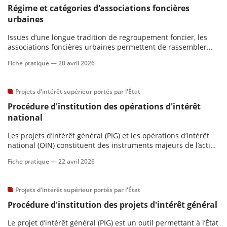
Régime et catégories d'associations foncières
urbaines
Issues d’une longue tradition de regroupement foncier, les
associations foncières urbaines permettent de rassembler
des propriétaires autour d’un projet commun d’aménagement
Fiche pratique —
20 avril 2026
ou de restructuration urbaine.
Projets d'intérêt supérieur portés par l'État
Procédure d'institution des opérations d'intérêt
national
Les projets d’intérêt général (PIG) et les opérations d’intérêt
national (OIN) constituent des instruments majeurs de l’action
publique en matière d’aménagement du territoire, permettant
Fiche pratique —
22 avril 2026
à l’État d’orienter ou d’imposer certaines priorités
d’aménagement.
Projets d'intérêt supérieur portés par l'État
Procédure d'institution des projets d'intérêt général
Le projet d’intérêt général (PIG) est un outil permettant à l’État