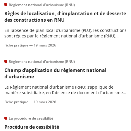
Règlement national d'urbanisme (RNU)
Règles de localisation, d'implantation et de desserte
des constructions en RNU
En l’absence de plan local d’urbanisme (PLU), les constructions
sont régies par le règlement national d’urbanisme (RNU).
Celui-ci pose un principe général d’inconstructibilité en
Fiche pratique —
19 mars 2026
dehors des parties urbanisées, assorti d’exceptions légales
strictement encadrées.
Règlement national d'urbanisme (RNU)
Champ d'application du règlement national
d'urbanisme
Le Règlement national d’urbanisme (RNU) s’applique de
manière subsidiaire, en l’absence de document d’urbanisme
local opposable.
Fiche pratique —
19 mars 2026
La procédure de cessibilité
Procédure de cessibilité