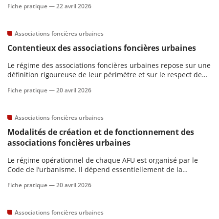
Fiche pratique —
22 avril 2026
former un recours ainsi que les moyens invocables.
Associations foncières urbaines
Contentieux des associations foncières urbaines
Le régime des associations foncières urbaines repose sur une
définition rigoureuse de leur périmètre et sur le respect de
procédures garantissant l’information et le consentement des
Fiche pratique —
20 avril 2026
propriétaires, dont la méconnaissance est susceptible
d’entraîner des risques contentieux importants, dans un cadr
Associations foncières urbaines
Modalités de création et de fonctionnement des
associations foncières urbaines
Le régime opérationnel de chaque AFU est organisé par le
Code de l’urbanisme. Il dépend essentiellement de la
procédure d’aménagement mise en œuvre. Il dépend
Fiche pratique —
20 avril 2026
également de la forme juridique. Le Code de l’urbanisme
n’envisage essentiellement que les AFU autorisées ou
constituées d’office.
Associations foncières urbaines