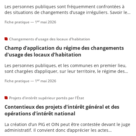
Les personnes publiques sont fréquemment confrontées à
des situations de changements d’usage irréguliers. Savoir les
scientifique
déceler, et y remédier, constitue un enjeu essentiel. Assurer
er
Fiche pratique —
1
mai 2026
le respect du droit applicable contribue à préserver l’équilibre
du parc de logements.
er
Changements d'usage des locaux d'habitation
gratuitement
Champ d'application du régime des changements
d'usage des locaux d'habitation
Les personnes publiques, et les communes en premier lieu,
sont chargées d’appliquer, sur leur territoire, le régime des
changements d’usage des locaux d’habitation. Ce cadre
er
Fiche pratique —
1
mai 2026
juridique constitue un instrument central de régulation du
marché du logement à l’échelle locale.
Projets d'intérêt supérieur portés par l'État
Contentieux des projets d'intérêt général et des
opérations d'intérêt national
La création d’un PIG et OIN peut être contestée devant le juge
administratif. Il convient donc d’apprécier les actes
susceptibles de recours, les personnes susceptibles de