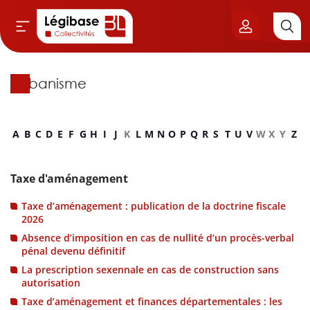
Urbanisme
Aller au contenu principal
vil & Cimetières
A
B
C
D
E
F
G
H
I
J
K
L
M
N
O
P
Q
R
S
T
U
V
W
X
Y
Z
ns & Élu local
& Finances locales
Taxe d'aménagement
Taxe d’aménagement : publication de la doctrine fiscale
de publique
2026
Absence d’imposition en cas de nullité d’un procès-verbal
sme
pénal devenu définitif
La prescription sexennale en cas de construction sans
autorisation
itoriales
Taxe d’aménagement et finances départementales : les